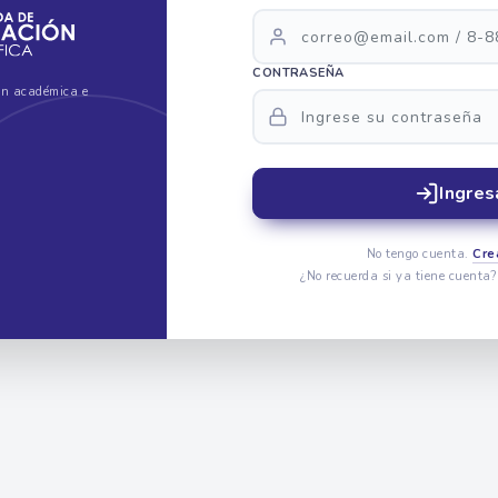
CONTRASEÑA
ón académica e
Ingres
No tengo cuenta.
Cre
¿No recuerda si ya tiene cuenta